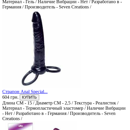
Материал - Гель
/
Наличие Вибрации - Нет
/
Разработано в -
Текстиль
Германия
/
Производитель - Seven Creations
/
0
Термопластический эластомер
0
Термопластический эластомер (TPE)
0
Термопластичный эластомер
0
Наличие Вибрации
Да
0
Нет
Страпон Anal Special...
0
604 грн.
КУПИТЬ
Производитель
Длина СМ - 15
/
Диаметр СМ - 2,5
/
Текстура - Реалистик
/
Материал - Термопластичный эластомер
/
Наличие Вибрации
Baile
- Нет
/
Разработано в - Германия
/
Производитель - Seven
0
Creations
/
Distra