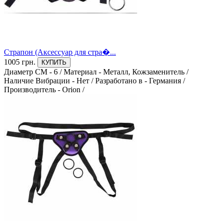
Гель
0
Киберкожа
0
Страпон (Аксессуар для стра�...
Кожа
1005 грн.
КУПИТЬ
0
Диаметр СМ - 6
/
Материал - Металл, Кожзаменитель
/
Наличие Вибрации - Нет
/
Разработано в - Германия
/
Латекс
Производитель - Orion
/
0
Металл, Кожзаменитель
0
Нейлон, Кожа
0
Пластик
0
Поливинилхлорид
0