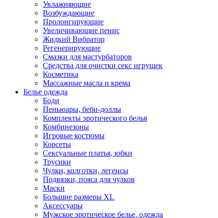
Увлажняющие
Возбуждающие
Пролонгирующие
Увеличивающие пенис
Жидкий Вибратор
Регенерирующие
Смазки для мастурбаторов
Средства для очистки секс игрушек
Косметика
Массажные масла и крема
Белье одежда
Боди
Пеньюары, беби-доллы
Комплекты эротического белья
Комбинезоны
Игровые костюмы
Корсеты
Сексуальные платья, юбки
Трусики
Чулки, колготки, легенсы
Подвязки, пояса для чулков
Маски
Большие размеры XL
Аксессуары
Мужское эротическое белье, одежда