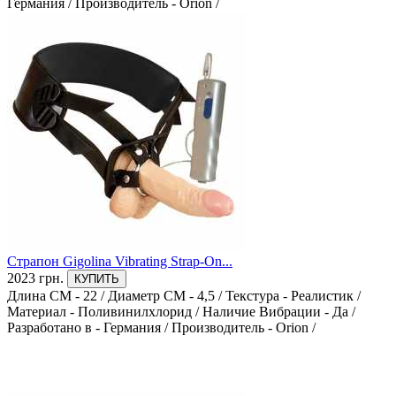
Германия
/
Производитель - Orion
/
Страпон Gigolina Vibrating Strap-On...
2023 грн.
КУПИТЬ
Длина СМ - 22
/
Диаметр СМ - 4,5
/
Текстура - Реалистик
/
Материал - Поливинилхлорид
/
Наличие Вибрации - Да
/
Разработано в - Германия
/
Производитель - Orion
/