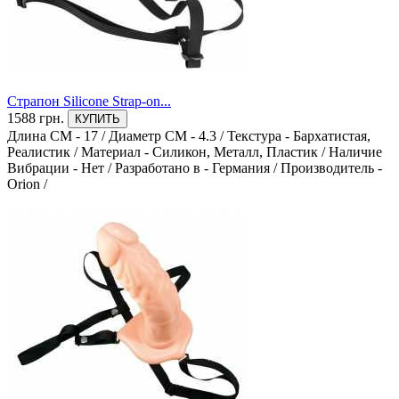
Страпон Silicone Strap-on...
1588 грн.
КУПИТЬ
Длина СМ - 17
/
Диаметр СМ - 4.3
/
Текстура - Бархатистая,
Реалистик
/
Материал - Силикон, Металл, Пластик
/
Наличие
Вибрации - Нет
/
Разработано в - Германия
/
Производитель -
Orion
/