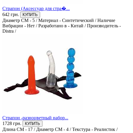
Поливинилхлорид (PVC)
0
Страпон (Аксессуар для стра�...
642 грн.
КУПИТЬ
Поливинилхлорид (PVC), Пластик
Диаметр СМ - 5
/
Материал - Синтетический
/
Наличие
0
Вибрации - Нет
/
Разработано в - Китай
/
Производитель -
Distra
/
Полиуретан, Сталь
0
Силикон
0
Силикон, Кожа, Пластик
0
Силикон, Металл, Пластик
0
Силикон, Пластик
0
Страпон -разноцветный набор...
Синтетический
1728 грн.
0
КУПИТЬ
Длина СМ - 17
/
Диаметр СМ - 4
/
Текстура - Реалистик
/