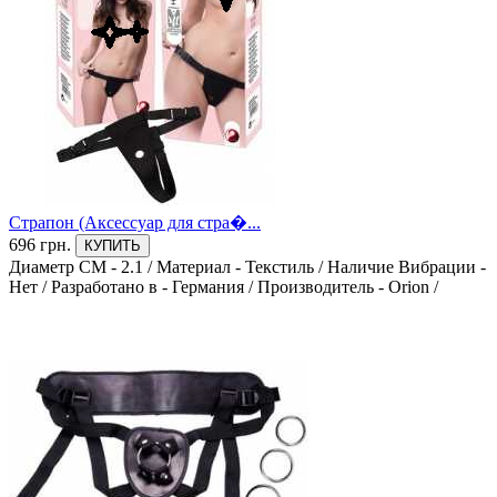
Фиолетовый
0
Текстура
Бархатистая, Реалистик
0
Волнистая
0
Страпон (Аксессуар для стра�...
Гладкая
696 грн.
КУПИТЬ
0
Диаметр СМ - 2.1
/
Материал - Текстиль
/
Наличие Вибрации -
Нет
/
Разработано в - Германия
/
Производитель - Orion
/
Реалистик
0
С шариками, Бархатистая
0
Материал
Гелевый
0