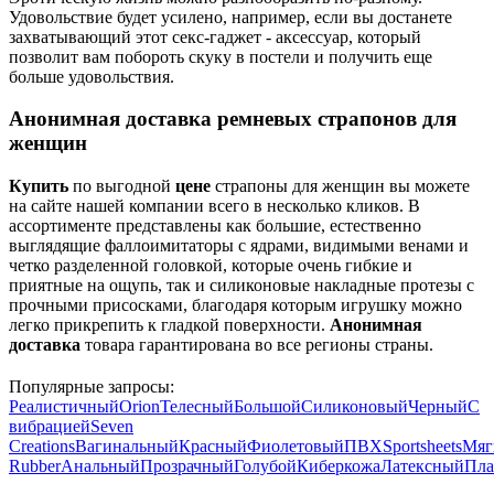
Удовольствие будет усилено, например, если вы достанете
захватывающий этот секс-гаджет - аксессуар, который
позволит вам побороть скуку в постели и получить еще
больше удовольствия.
Анонимная доставка ремневых страпонов для
женщин
Купить
по выгодной
цене
страпоны для женщин вы можете
на сайте нашей компании всего в несколько кликов. В
ассортименте представлены как большие, естественно
выглядящие фаллоимитаторы с ядрами, видимыми венами и
четко разделенной головкой, которые очень гибкие и
приятные на ощупь, так и силиконовые накладные протезы с
прочными присосками, благодаря которым игрушку можно
легко прикрепить к гладкой поверхности.
Анонимная
доставка
товара гарантирована во все регионы страны.
Популярные запросы:
Реалистичный
Orion
Телесный
Большой
Силиконовый
Черный
С
вибрацией
Seven
Creations
Вагинальный
Красный
Фиолетовый
ПВХ
Sportsheets
Мяг
Rubber
Анальный
Прозрачный
Голубой
Киберкожа
Латексный
Пла