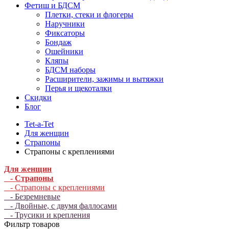
Фетиш и БДСМ
Плетки, стеки и флогеры
Наручники
Фиксаторы
Бондаж
Ошейники
Кляпы
БДСМ наборы
Расширители, зажимы и вытяжки
Перья и щекоталки
Скидки
Блог
Tet-a-Tet
Для женщин
Страпоны
Страпоны с креплениями
Для женщин
- Страпоны
- Страпоны с креплениями
- Безремневые
- Двойные, с двумя фаллосами
- Трусики и крепления
Фильтр товаров