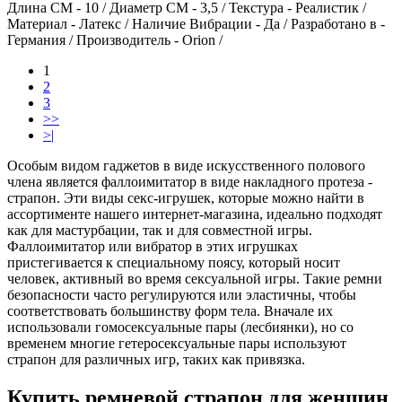
Длина СМ - 10
/
Диаметр СМ - 3,5
/
Текстура - Реалистик
/
Материал - Латекс
/
Наличие Вибрации - Да
/
Разработано в -
Германия
/
Производитель - Orion
/
1
2
3
>>
>|
Особым видом гаджетов в виде искусственного полового
члена является фаллоимитатор в виде накладного протеза -
страпон. Эти виды секс-игрушек, которые можно найти в
ассортименте нашего интернет-магазина, идеально подходят
как для мастурбации, так и для совместной игры.
Фаллоимитатор или вибратор в этих игрушках
пристегивается к специальному поясу, который носит
человек, активный во время сексуальной игры. Такие ремни
безопасности часто регулируются или эластичны, чтобы
соответствовать большинству форм тела. Вначале их
использовали гомосексуальные пары (лесбиянки), но со
временем многие гетеросексуальные пары используют
страпон для различных игр, таких как привязка.
Купить ремневой страпон для женщин