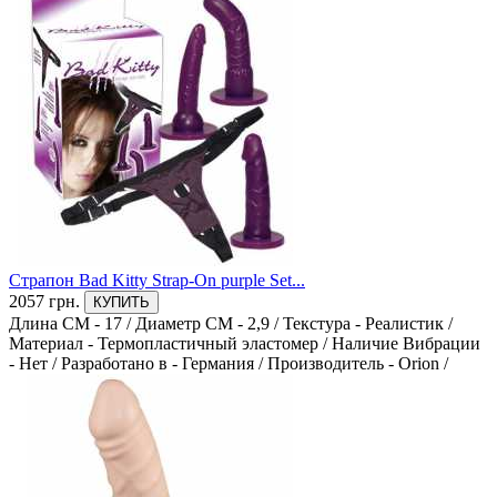
0
Love Toy
0
Orion
0
Seven Creations
0
Sportsheets
0
Страпон Bad Kitty Strap-On purple Set...
ST Rubber
2057 грн.
КУПИТЬ
0
Длина СМ - 17
/
Диаметр СМ - 2,9
/
Текстура - Реалистик
/
Материал - Термопластичный эластомер
/
Наличие Вибрации
ToyFa
- Нет
/
Разработано в - Германия
/
Производитель - Orion
/
0
Разработано в
Венгрия
0