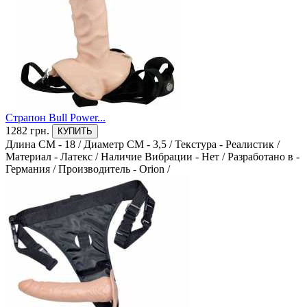
Германия
0
Китай
0
США
0
Страпон Bull Power...
1282 грн.
КУПИТЬ
Длина СМ - 18
/
Диаметр СМ - 3,5
/
Текстура - Реалистик
/
Материал - Латекс
/
Наличие Вибрации - Нет
/
Разработано в -
Германия
/
Производитель - Orion
/