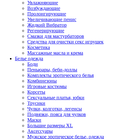
Увлажняющие
Возбуждающие
Пролонгирующие
Увеличивающие пенис
Жидкий Вибратор
Регенерирующие
Смазки для мастурбаторов
Средства для очистки секс игрушек
Косметика
Массажные масла и крема
Белье одежда
Боди
Пеньюары, беби-доллы
Комплекты эротического белья
Комбинезоны
Игровые костюмы
Корсеты
Сексуальные платья, юбки
Трусики
Чулки, колготки, легенсы
Подвязки, пояса для чулков
Маски
Большие размеры XL
Аксессуары
Мужское эротическое белье, одежда