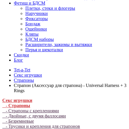
Фетиш и БДСМ
Плетки, стеки и флогеры
Наручники
Фиксаторы
Бондаж
Ошейники
Кляпы
БДСМ наборы
Расширители, зажимы и вытяжки
Перья и щекоталки
Скидки
Блог
Tet-a-Tet
Секс игрушки
Страпоны
Страпон (Аксессуар для страпона) - Universal Harness + 3
Rings
Секс игрушки
- Страпоны
- Страпоны с креплениями
- Двойные, с двумя фаллосами
- Безремневые
- Трусики и крепления для страпонов