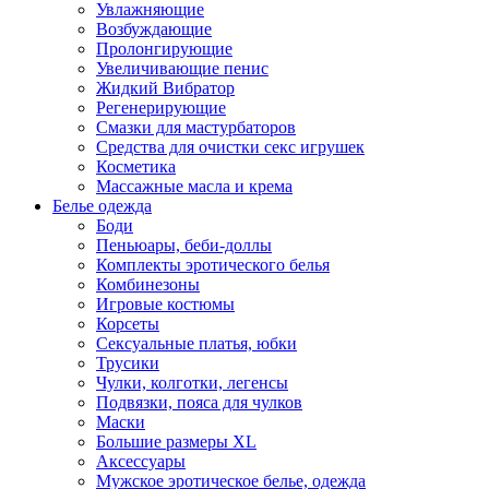
Увлажняющие
Возбуждающие
Пролонгирующие
Увеличивающие пенис
Жидкий Вибратор
Регенерирующие
Смазки для мастурбаторов
Средства для очистки секс игрушек
Косметика
Массажные масла и крема
Белье одежда
Боди
Пеньюары, беби-доллы
Комплекты эротического белья
Комбинезоны
Игровые костюмы
Корсеты
Сексуальные платья, юбки
Трусики
Чулки, колготки, легенсы
Подвязки, пояса для чулков
Маски
Большие размеры XL
Аксессуары
Мужское эротическое белье, одежда