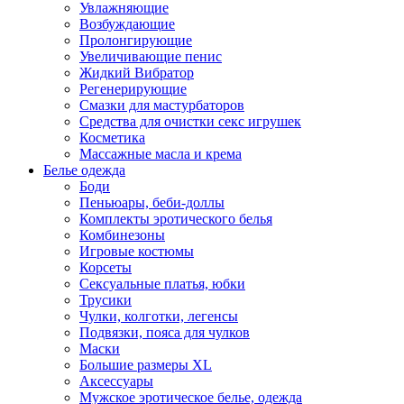
Увлажняющие
Возбуждающие
Пролонгирующие
Увеличивающие пенис
Жидкий Вибратор
Регенерирующие
Смазки для мастурбаторов
Средства для очистки секс игрушек
Косметика
Массажные масла и крема
Белье одежда
Боди
Пеньюары, беби-доллы
Комплекты эротического белья
Комбинезоны
Игровые костюмы
Корсеты
Сексуальные платья, юбки
Трусики
Чулки, колготки, легенсы
Подвязки, пояса для чулков
Маски
Большие размеры XL
Аксессуары
Мужское эротическое белье, одежда