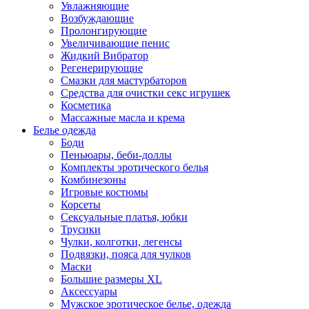
Увлажняющие
Возбуждающие
Пролонгирующие
Увеличивающие пенис
Жидкий Вибратор
Регенерирующие
Смазки для мастурбаторов
Средства для очистки секс игрушек
Косметика
Массажные масла и крема
Белье одежда
Боди
Пеньюары, беби-доллы
Комплекты эротического белья
Комбинезоны
Игровые костюмы
Корсеты
Сексуальные платья, юбки
Трусики
Чулки, колготки, легенсы
Подвязки, пояса для чулков
Маски
Большие размеры XL
Аксессуары
Мужское эротическое белье, одежда