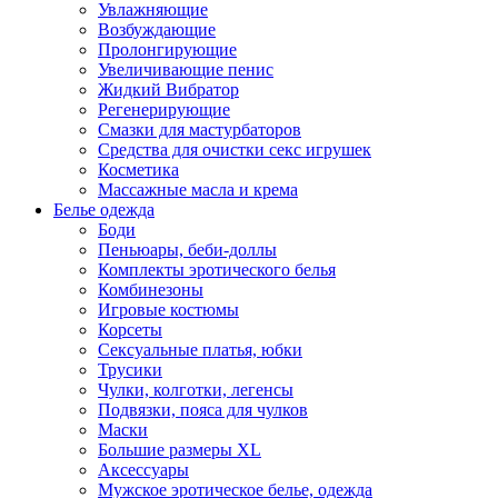
Увлажняющие
Возбуждающие
Пролонгирующие
Увеличивающие пенис
Жидкий Вибратор
Регенерирующие
Смазки для мастурбаторов
Средства для очистки секс игрушек
Косметика
Массажные масла и крема
Белье одежда
Боди
Пеньюары, беби-доллы
Комплекты эротического белья
Комбинезоны
Игровые костюмы
Корсеты
Сексуальные платья, юбки
Трусики
Чулки, колготки, легенсы
Подвязки, пояса для чулков
Маски
Большие размеры XL
Аксессуары
Мужское эротическое белье, одежда