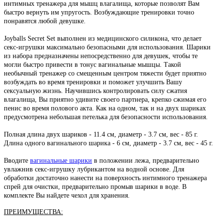
интимных тренажера для мышц влагалища, которые позволят Вам
быстро вернуть им упругость. Возбуждающие тренировки точно
понравятся любой девушке.
Joyballs Secret Set выполнен из медицинского силикона, что делает
секс-игрушки максимально безопасными для использования. Шарики
из набора предназначены непосредственно для девушек, чтобы те
могли быстро привести в тонус вагинальные мышцы. Такой
необычный тренажер со смещенным центром тяжести будет приятно
возбуждать во время тренировки и поможет улучшить Вашу
сексуальную жизнь. Научившись контролировать силу сжатия
влагалища, Вы приятно удивите своего партнера, крепко сжимая его
пенис во время полового акта. Как на одном, так и на двух шариках
предусмотрена небольшая петелька для безопасности использования.
Полная длина двух шариков - 11.4 см, диаметр - 3.7 см, вес - 85 г.
Длина одного вагинального шарика - 6 см, диаметр - 3.7 см, вес - 45 г.
Вводите
вагинальные шарики
в положении лежа, предварительно
увлажнив секс-игрушку лубрикантом на водной основе. Для
обработки достаточно нанести на поверхность интимного тренажера
спрей для очистки, предварительно промыв шарики в воде. В
комплекте Вы найдете чехол для хранения.
ПРЕИМУЩЕСТВА: