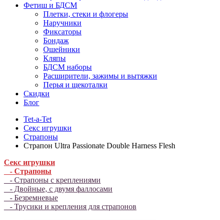
Фетиш и БДСМ
Плетки, стеки и флогеры
Наручники
Фиксаторы
Бондаж
Ошейники
Кляпы
БДСМ наборы
Расширители, зажимы и вытяжки
Перья и щекоталки
Скидки
Блог
Tet-a-Tet
Секс игрушки
Страпоны
Страпон Ultra Passionate Double Harness Flesh
Секс игрушки
- Страпоны
- Страпоны с креплениями
- Двойные, с двумя фаллосами
- Безремневые
- Трусики и крепления для страпонов