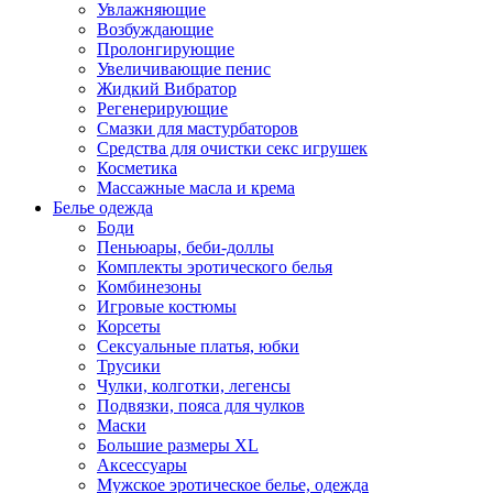
Увлажняющие
Возбуждающие
Пролонгирующие
Увеличивающие пенис
Жидкий Вибратор
Регенерирующие
Смазки для мастурбаторов
Средства для очистки секс игрушек
Косметика
Массажные масла и крема
Белье одежда
Боди
Пеньюары, беби-доллы
Комплекты эротического белья
Комбинезоны
Игровые костюмы
Корсеты
Сексуальные платья, юбки
Трусики
Чулки, колготки, легенсы
Подвязки, пояса для чулков
Маски
Большие размеры XL
Аксессуары
Мужское эротическое белье, одежда