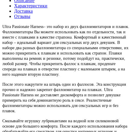
Описание
Характеристики
Доставка
Отзывы
Ultra Passionate Harness– это набор из двух фаллоимитаторов и плавок.
Фаллоимитаторы Вы можете использовать как по отдельности, так и
вместе с плавками в качестве страпона. Комфортный и качественный
набор – идеальный вариант для сексуальных игр двух девушек. В
наборе два разных фаллоимитатора со специальными отверстиями, их
можно прикрепить к плавкам и использовать как страпон. Плавки
выполнены на ремнях и резинке, потому подойдут на, практически,
любой размер. Чтобы прикрепить фаллос к плавкам, проденьте
спереди на плавках в отверстие пластину с маленьким штырем, а на
него наденьте вторую пластину.
После этого накрутите на штырь один из фаллосов. Эта конструкция
прочно и надежно закрепит фаллоимитатор на плавках. Ultra
Passionate Harness не доставляет дискомфорта и позволит девушке
примерить на себя доминантную роль в сексе. Реалистичные
фаллоимитаторы можно использовать для сексуальных игр и без
плавок.
Смазывайте игрушку лубрикантами на водной или силиконовой
основе для большего комфорта. После каждого использования набора
обрабатывайте его средством для очистки интимных игрушек и