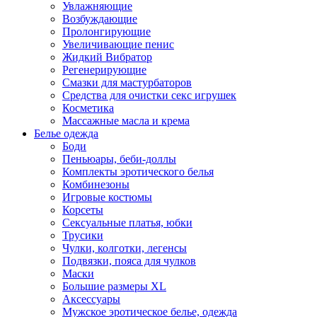
Увлажняющие
Возбуждающие
Пролонгирующие
Увеличивающие пенис
Жидкий Вибратор
Регенерирующие
Смазки для мастурбаторов
Средства для очистки секс игрушек
Косметика
Массажные масла и крема
Белье одежда
Боди
Пеньюары, беби-доллы
Комплекты эротического белья
Комбинезоны
Игровые костюмы
Корсеты
Сексуальные платья, юбки
Трусики
Чулки, колготки, легенсы
Подвязки, пояса для чулков
Маски
Большие размеры XL
Аксессуары
Мужское эротическое белье, одежда