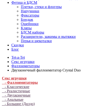
Фетиш и БДСМ
Плетки, стеки и флогеры
Наручники
Фиксаторы
Бондаж
Ошейники
Кляпы
БДСМ наборы
Расширители, зажимы и вытяжки
Перья и щекоталки
Скидки
Блог
Tet-a-Tet
Секс игрушки
Фаллоимитаторы
Двухконечный фаллоимитатор Crystal Duo
Секс игрушки
- Фаллоимитаторы
- Классические
- Реалистичные
- Двухконечные
- Анальные
- Большие (Дилдо)