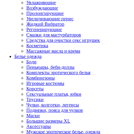
Увлажняющие
Возбуждающие
Пролонгирующие
Увеличивающие пенис
Жидкий Вибратор
Регенерирующие
Смазки для мастурбаторов
Средства для очистки секс игрушек
Косметика
Массажные масла и крема
Белье одежда
Боди
Пеньюары, беби-доллы
Комплекты эротического белья
Комбинезоны
Игровые костюмы
Корсеты
Сексуальные платья, юбки
Трусики
Чулки, колготки, легенсы
Подвязки, пояса для чулков
Маски
Большие размеры XL
Аксессуары
Мужское эротическое белье, одежда