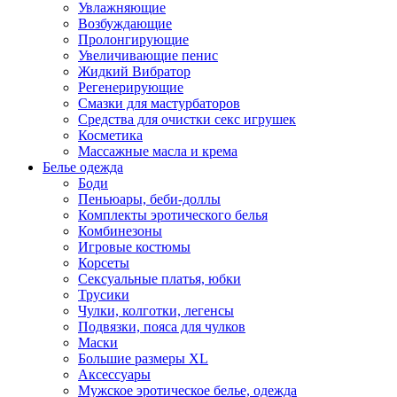
Увлажняющие
Возбуждающие
Пролонгирующие
Увеличивающие пенис
Жидкий Вибратор
Регенерирующие
Смазки для мастурбаторов
Средства для очистки секс игрушек
Косметика
Массажные масла и крема
Белье одежда
Боди
Пеньюары, беби-доллы
Комплекты эротического белья
Комбинезоны
Игровые костюмы
Корсеты
Сексуальные платья, юбки
Трусики
Чулки, колготки, легенсы
Подвязки, пояса для чулков
Маски
Большие размеры XL
Аксессуары
Мужское эротическое белье, одежда