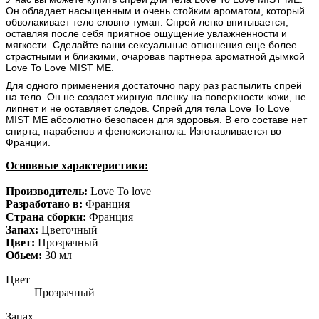
Он обладает насыщенным и очень стойким ароматом, который
обволакивает тело словно туман. Спрей легко впитывается,
оставляя после себя приятное ощущение увлажненности и
мягкости. Сделайте ваши сексуальные отношения еще более
страстными и близкими, очаровав партнера ароматной дымкой
Love To Love MIST ME.
Для одного применения достаточно пару раз распылить спрей
на тело. Он не создает жирную пленку на поверхности кожи, не
липнет и не оставляет следов. Спрей для тела Love To Love
MIST ME абсолютно безопасен для здоровья. В его составе нет
спирта, парабенов и феноксиэтанола. Изготавливается во
Франции.
Основные характеристики:
Производитель:
Love To love
Разработано в:
Франция
Страна сборки:
Франция
Запах:
Цветочный
Цвет:
Прозрачный
Обьем:
30 мл
Цвет
Прозрачный
Запах