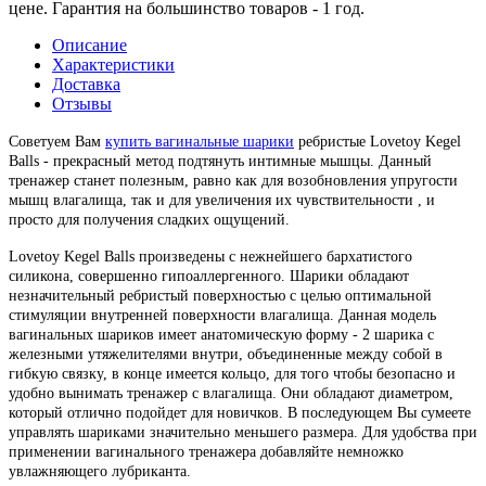
цене. Гарантия на большинство товаров - 1 год.
Описание
Характеристики
Доставка
Отзывы
Советуем Вам
купить вагинальные шарики
ребристые Lovetoy Kegel
Balls - прекрасный метод подтянуть интимные мышцы. Данный
тренажер станет полезным, равно как для возобновления упругости
мышц влагалища, так и для увеличения их чувствительности , и
просто для получения сладких ощущений.
Lovetoy Kegel Balls произведены с нежнейшего бархатистого
силикона, совершенно гипоаллергенного. Шарики обладают
незначительный ребристый поверхностью с целью оптимальной
стимуляции внутренней поверхности влагалища. Данная модель
вагинальных шариков имеет анатомическую форму - 2 шарика с
железными утяжелителями внутри, объединенные между собой в
гибкую связку, в конце имеется кольцо, для того чтобы безопасно и
удобно вынимать тренажер с влагалища. Они обладают диаметром,
который отлично подойдет для новичков. В последующем Вы сумеете
управлять шариками значительно меньшего размера. Для удобства при
применении вагинального тренажера добавляйте немножко
увлажняющего лубриканта.