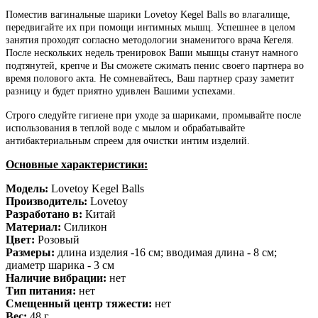
Поместив вагинальные шарики Lovetoy Kegel Balls во влагалище,
передвигайте их при помощи интимных мышц. Успешнее в целом
занятия проходят согласно методологии знаменитого врача Кегеля.
После нескольких недель тренировок Ваши мышцы станут намного
подтянутей, крепче и Вы сможете сжимать пенис своего партнера во
время полового акта. Не сомневайтесь, Ваш партнер сразу заметит
разницу и будет приятно удивлен Вашими успехами.
Строго следуйте гигиене при уходе за шариками, промывайте после
использования в теплой воде с мылом и обрабатывайте
антибактериальным спреем для очистки интим изделий.
Основные характеристики:
Модель:
Lovetoy Kegel Balls
Производитель:
Lovetoy
Разработано в:
Китай
Материал:
Силикон
Цвет:
Розовый
Размеры:
длина изделия -16 см;
вводимая длина - 8 см;
диаметр шарика - 3 см
Наличие вибрации:
нет
Тип питания:
нет
Смещенный центр тяжести:
нет
Вес:
48 г