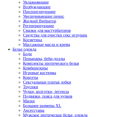
Увлажняющие
Возбуждающие
Пролонгирующие
Увеличивающие пенис
Жидкий Вибратор
Регенерирующие
Смазки для мастурбаторов
Средства для очистки секс игрушек
Косметика
Массажные масла и крема
Белье одежда
Боди
Пеньюары, беби-доллы
Комплекты эротического белья
Комбинезоны
Игровые костюмы
Корсеты
Сексуальные платья, юбки
Трусики
Чулки, колготки, легенсы
Подвязки, пояса для чулков
Маски
Большие размеры XL
Аксессуары
Мужское эротическое белье, одежда