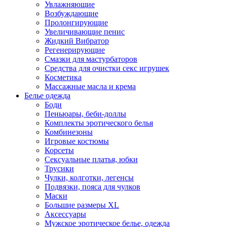
Увлажняющие
Возбуждающие
Пролонгирующие
Увеличивающие пенис
Жидкий Вибратор
Регенерирующие
Смазки для мастурбаторов
Средства для очистки секс игрушек
Косметика
Массажные масла и крема
Белье одежда
Боди
Пеньюары, беби-доллы
Комплекты эротического белья
Комбинезоны
Игровые костюмы
Корсеты
Сексуальные платья, юбки
Трусики
Чулки, колготки, легенсы
Подвязки, пояса для чулков
Маски
Большие размеры XL
Аксессуары
Мужское эротическое белье, одежда