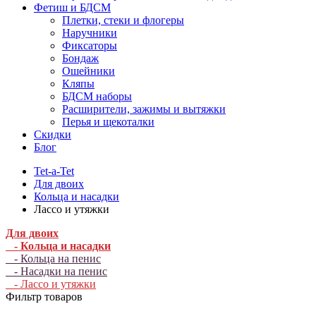
Фетиш и БДСМ
Плетки, стеки и флогеры
Наручники
Фиксаторы
Бондаж
Ошейники
Кляпы
БДСМ наборы
Расширители, зажимы и вытяжки
Перья и щекоталки
Скидки
Блог
Tet-a-Tet
Для двоих
Кольца и насадки
Лассо и утяжки
Для двоих
- Кольца и насадки
- Кольца на пенис
- Насадки на пенис
- Лассо и утяжки
Фильтр товаров