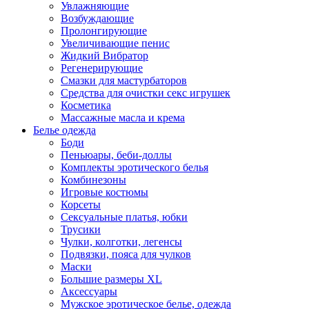
Увлажняющие
Возбуждающие
Пролонгирующие
Увеличивающие пенис
Жидкий Вибратор
Регенерирующие
Смазки для мастурбаторов
Средства для очистки секс игрушек
Косметика
Массажные масла и крема
Белье одежда
Боди
Пеньюары, беби-доллы
Комплекты эротического белья
Комбинезоны
Игровые костюмы
Корсеты
Сексуальные платья, юбки
Трусики
Чулки, колготки, легенсы
Подвязки, пояса для чулков
Маски
Большие размеры XL
Аксессуары
Мужское эротическое белье, одежда