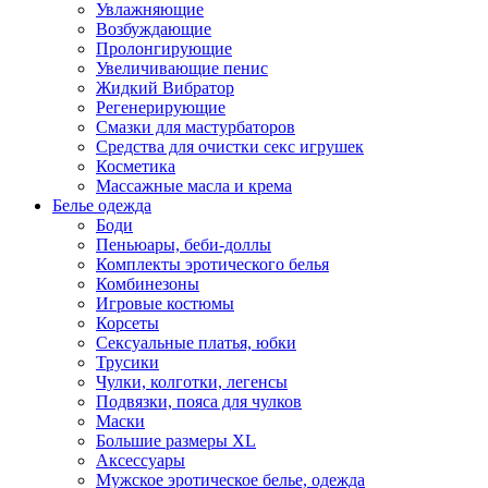
Увлажняющие
Возбуждающие
Пролонгирующие
Увеличивающие пенис
Жидкий Вибратор
Регенерирующие
Смазки для мастурбаторов
Средства для очистки секс игрушек
Косметика
Массажные масла и крема
Белье одежда
Боди
Пеньюары, беби-доллы
Комплекты эротического белья
Комбинезоны
Игровые костюмы
Корсеты
Сексуальные платья, юбки
Трусики
Чулки, колготки, легенсы
Подвязки, пояса для чулков
Маски
Большие размеры XL
Аксессуары
Мужское эротическое белье, одежда